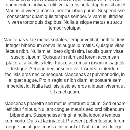
condimentum pulvinar elit, vel iaculis nulla dapibus sit amet.
Mauris id viverra massa, nec faucibus purus. Suspendisse
consectetur quam quis tempus semper. Vivamus ultricies
viverra tortor quis dapibus. Nulla tristique metus eu arcu
tempor volutpat.
Maecenas vitae metus sodales, tempor velit at, porttitor felis.
Integer bibendum convallis augue id mattis. Quisque vitae
lectus nibh. Nullam at libero dignissim, iaculis quam vitae,
suscipit ipsum. Quisque in nibh sed lorem accumsan
placerat a facilisis felis. Fusce accumsan ipsum id sagittis
tristique. Aenean nec posuere velit. Aenean interdum
facilisis eros nec consequat. Maecenas at pulvinar odio, in
aliquet augue. Proin sagittis nibh diam, et posuere sem
imperdiet id. Nulla facilisis justo ac eros aliquam viverra ut
sit amet quam.
Maecenas pharetra sed metus interdum dictum. Sed ornare
efficitur finibus. Nullam congue mauris sed orci bibendum
bibendum. Suspendisse fringilla nulla lobortis tempus
commodo. Duis at lacinia est. Praesent pellentesque lorem
neque, ac aliquet massa tincidunt ut. Nulla facilisi. Integer